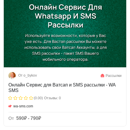
От o_bykov
Рассылки
Онлайн Сервис для Ватсап и SMS рассылки - WA
SMS
(0.00)
Отзывы: 0
wa-sms.com
От
590₽ - 790₽